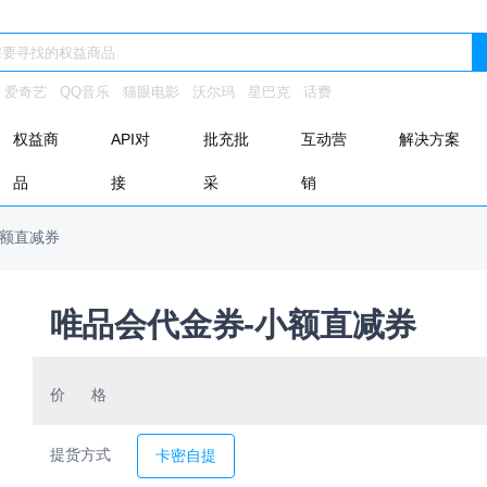
：
爱奇艺
QQ音乐
猫眼电影
沃尔玛
星巴克
话费
权益商
API对
批充批
互动营
解决方案
品
接
采
销
小额直减券
唯品会代金券-小额直减券
价 格
提货方式
卡密自提