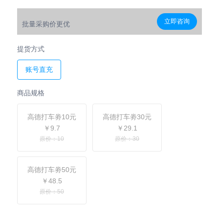
立即咨询
批量采购价更优
提货方式
账号直充
商品规格
高德打车劵10元
高德打车劵30元
￥9.7
￥29.1
原价：10
原价：30
高德打车劵50元
￥48.5
原价：50